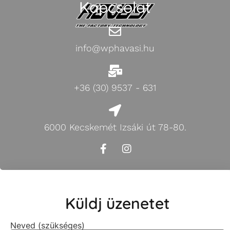
Kapcsolat
info@wphavasi.hu
+36 (30) 9537 - 631
6000 Kecskemét Izsáki út 78-80.
Küldj üzenetet
Neved (szükséges)