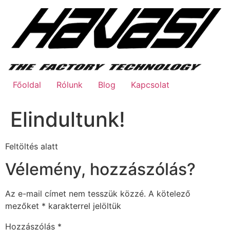
Ugrás
a
tartalomhoz
Főoldal
Rólunk
Blog
Kapcsolat
Elindultunk!
Feltöltés alatt
Vélemény, hozzászólás?
Az e-mail címet nem tesszük közzé.
A kötelező
mezőket
*
karakterrel jelöltük
Hozzászólás
*